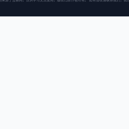
均来源于互联网，仅供学习交流使用，版权归原作者所有。 如有侵权请联系我们，我们